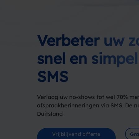
Verbeter uw z
snel en simpe
SMS
Verlaag uw no-shows tot wel 70%
me
afspraakherinneringen via SMS.
De nr
Duitsland
Vrijblijvend offerte
Gra