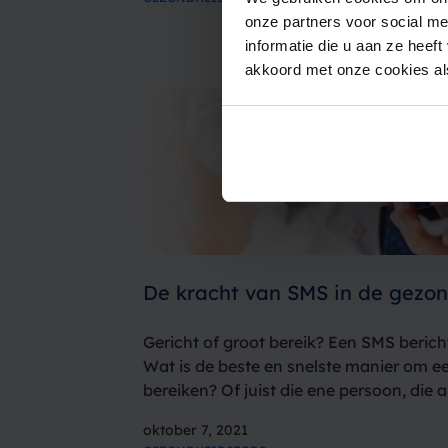
onze partners voor social m
informatie die u aan ze heef
akkoord met onze cookies als
De kracht van SMS in de gezo
Gericht of groot bereik? Een SMS bericht
Wat is de beste en snelste manier om e
bereiken? Of juist die ene persoon, die 
komt opdagen? Het zijn vragen die voor
oktober 7, 2021