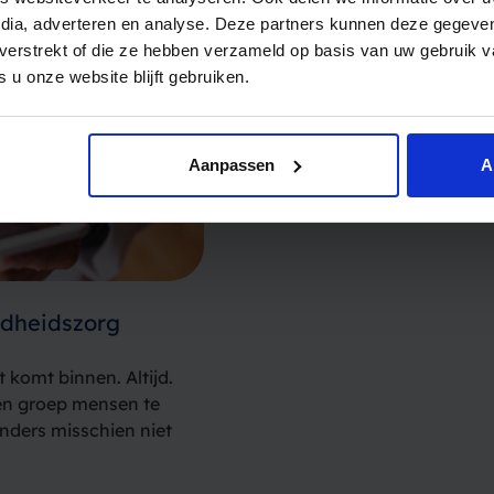
nu…
edia, adverteren en analyse. Deze partners kunnen deze gegev
t verstrekt of die ze hebben verzameld op basis van uw gebruik 
 u onze website blijft gebruiken.
Aanpassen
A
ndheidszorg
 komt binnen. Altijd.
en groep mensen te
anders misschien niet
 elke organisatie…