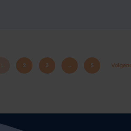
2
3
5
Volgen
1
…