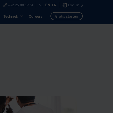
+32 25 88 19 31
NL
EN
FR
Log In
Gratis starten
Techniek
Careers