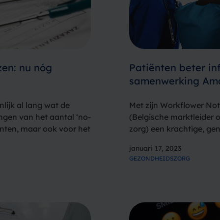
zen: nu nóg
Patiënten beter in
samenwerking Ama
lijk al lang wat de
Met zijn Workflower Not
ingen van het aantal ‘no-
(Belgische marktleider o
iënten, maar ook voor het
zorg) een krachtige, ge
l, en ook van…
om geautomatiseerd mel
januari 17, 2023
andere stakeholders. Sp
GEZONDHEIDSZORG
geïntegreerd in de inno