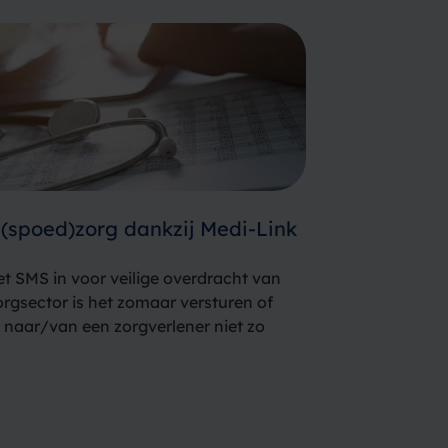
(spoed)zorg dankzij Medi-Link
t SMS in voor veilige overdracht van
orgsector is het zomaar versturen of
naar/van een zorgverlener niet zo
etgeving. Terwijl het bij de
cht in…