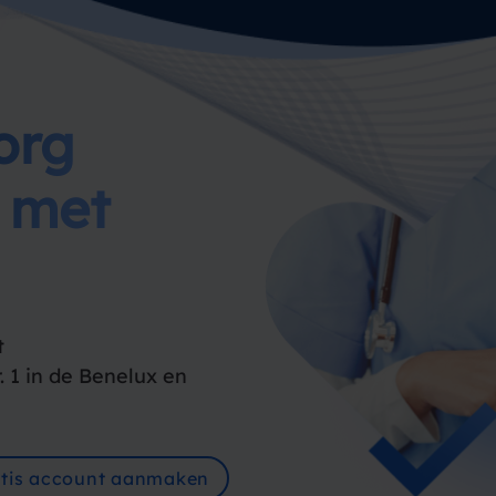
org
l met
t
. 1 in de Benelux en
tis account aanmaken