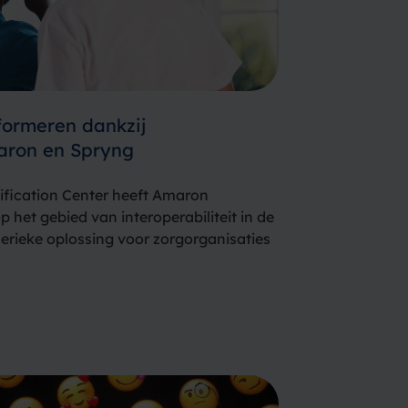
formeren dankzij
ron en Spryng
ification Center heeft Amaron
p het gebied van interoperabiliteit in de
nerieke oplossing voor zorgorganisaties
dingen te sturen naar patiënten en
ryng is als messagingleverancier
vatieve software oplossing.…