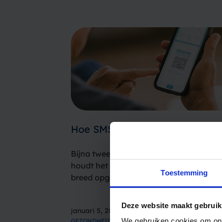
Hoe SMS corona testlocaties v
Bijna twee jaar na de eerste COVID-19 
houdt het virus onze maatschappij nog a
Toestemming
breed opgezette vaccinatieprogramma
grootschalig testen kost veel tijd. Snel 
contactonderzoeken blijven noodzakeli
Deze website maakt gebruik
januari 5, 2022
We gebruiken cookies om ons
GEZONDHEIDSZORG