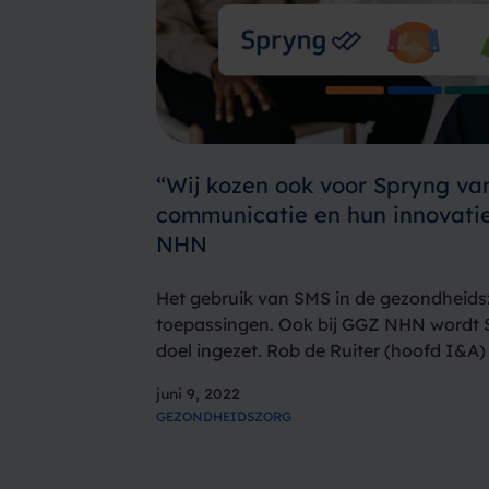
“Wij kozen ook voor Spryng va
communicatie en hun innovati
NHN
Het gebruik van SMS in de gezondheidsz
toepassingen. Ook bij GGZ NHN wordt 
doel ingezet. Rob de Ruiter (hoofd I&A) 
is verantwoordelijk voor de automatise
juni 9, 2022
verbinden van…
GEZONDHEIDSZORG