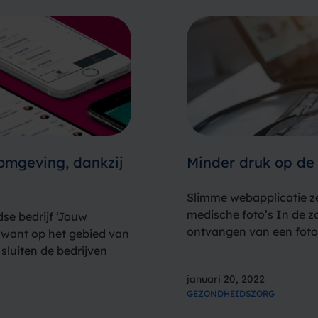
omgeving, dankzij
Minder druk op de 
Slimme webapplicatie ze
medische foto’s In de z
dse bedrijf ‘Jouw
ontvangen van een foto 
, want op het gebied van
simpel vanwege de AVG-w
sluiten de bedrijven
beoordeling van een kla
lij met deze
januari 20, 2022
GEZONDHEIDSZORG