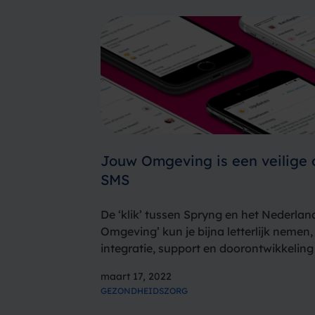
Jouw Omgeving is een veilige 
SMS
De ‘klik’ tussen Spryng en het Nederlan
Omgeving’ kun je bijna letterlijk nemen
integratie, support en doorontwikkeling 
perfect op elkaar aan. We zijn dan ook b
maart 17, 2022
samenwerking, die draait…
GEZONDHEIDSZORG