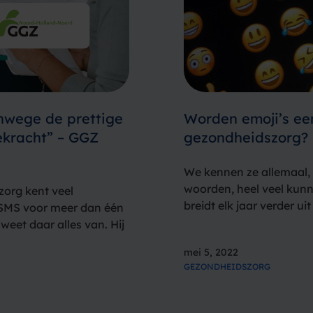
nwege de prettige
Worden emoji’s een
ekracht” – GGZ
gezondheidszorg?
We kennen ze allemaal, 
woorden, heel veel kun
org kent veel
breidt elk jaar verder u
SMS voor meer dan één
denken gezet. Met als r
weet daar alles van. Hij
emoji’s de…
ring, waaronder het
mei 5, 2022
GEZONDHEIDSZORG