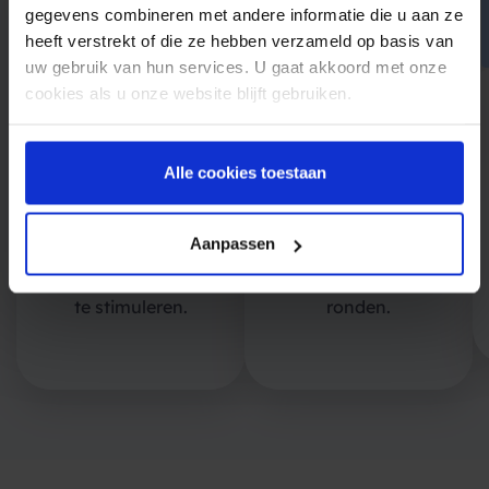
gegevens combineren met andere informatie die u aan ze
heeft verstrekt of die ze hebben verzameld op basis van
uw gebruik van hun services. U gaat akkoord met onze
cookies als u onze website blijft gebruiken.
Loyaliteit
‘Abandoned cart’-
kortingen
berichten
Alle cookies toestaan
Beloon trouwe
Herinner klanten
klanten met
aan hun
speciale kortingen
achtergelaten
Aanpassen
om
winkelmandje om
herhaalaankopen
de verkoop af te
te stimuleren.
ronden.