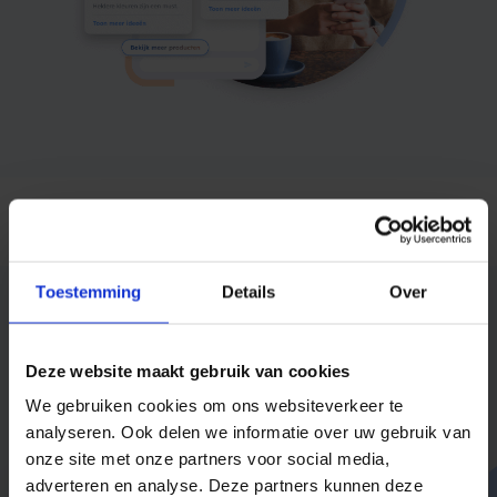
Toestemming
Details
Over
Ontdek hier enkele inspirerende use
cases voor marketingcampagnes
Deze website maakt gebruik van cookies
via SMS, WhatsApp en RCS
We gebruiken cookies om ons websiteverkeer te
analyseren. Ook delen we informatie over uw gebruik van
onze site met onze partners voor social media,
adverteren en analyse. Deze partners kunnen deze