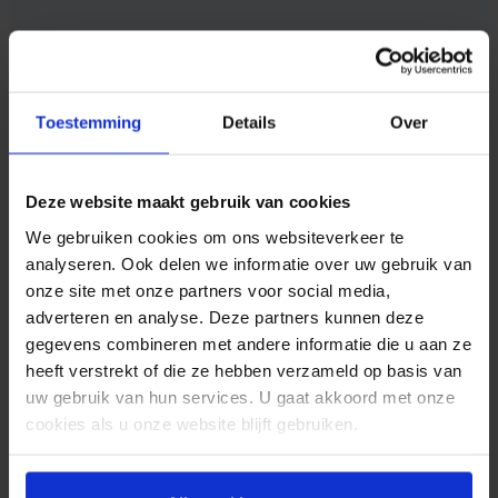
Toestemming
Details
Over
Deze website maakt gebruik van cookies
We gebruiken cookies om ons websiteverkeer te
analyseren. Ook delen we informatie over uw gebruik van
Integriteit
onze site met onze partners voor social media,
adverteren en analyse. Deze partners kunnen deze
We leggen de nadruk op eerlijkheid en
gegevens combineren met andere informatie die u aan ze
transparantie, en zorgen ervoor dat beloften
heeft verstrekt of die ze hebben verzameld op basis van
aan klanten zonder compromis worden
uw gebruik van hun services. U gaat akkoord met onze
nagekomen.
cookies als u onze website blijft gebruiken.