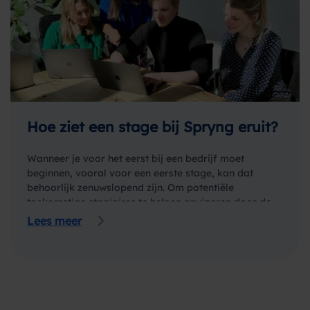
Hoe ziet een stage bij Spryng eruit?
Wanneer je voor het eerst bij een bedrijf moet
beginnen, vooral voor een eerste stage, kan dat
behoorlijk zenuwslopend zijn. Om potentiële
toekomstige stagiaires te helpen navigeren door de
bedrijfswereld…
Lees meer