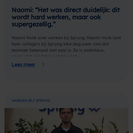
Naomi: “Het was direct duidelijk: dit
wordt hard werken, maar ook
supergezellig.”
Naomi Vonk over werken bij Spryng. Naomi Vonk laat
haar collega’s bij Spryng elke dag weer zien dat
techniek helemaal niet saai is. Ze is ambitieus,
opgewekt, modebewust én weet…
Lees meer
WERKEN BIJ SPRYNG