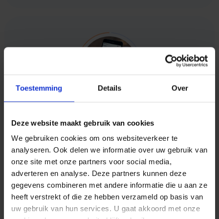
Toestemming
Details
Over
Deze website maakt gebruik van cookies
Ontvang uw
We gebruiken cookies om ons websiteverkeer te
prijs op maat
analyseren. Ook delen we informatie over uw gebruik van
onze site met onze partners voor social media,
adverteren en analyse. Deze partners kunnen deze
gegevens combineren met andere informatie die u aan ze
Hoe meer u verstuurt, hoe lager de prijs. Wilt
heeft verstrekt of die ze hebben verzameld op basis van
u de exacte prijs voor uw SMS-volume
uw gebruik van hun services. U gaat akkoord met onze
ontvangen? Wij doen u graag een scherp