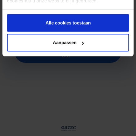
cookies als u onze website blijft gebruiken.
prijsvoorstel op maat. Bovendien planten we
bij aankoop van slechts 1.000 SMS credits
een boom in naam van jouw organisatie.
Alle cookies toestaan
Aanpassen
Vrijblijvende offerte binnen één
uur