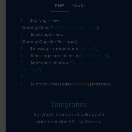
PHP
Node
1
—-
$spryng = new
\Spryng\Client(‘
YOUR_ACCESS_KEY
‘);
2
—-
$message = new
\Spryng\Objects\Message();
3
—-
$message->originator = ‘
Spryng
‘;
4
—-
$message->recipients = [
31612345678
];
5
—-
$message->body = ‘
This is a test
message.
‘;
6
7
—-
$Spryng->messages->
create
($message);
Integraties
Spryng is standaard gekoppeld
aan meer dan 50+ systemen.