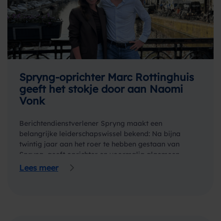
Spryng-oprichter Marc Rottinghuis
geeft het stokje door aan Naomi
Vonk
Berichtendienstverlener Spryng maakt een
belangrijke leiderschapswissel bekend: Na bijna
twintig jaar aan het roer te hebben gestaan van
Spryng, geeft oprichter en voormalig algemeen
directeur Marc Rottinghuis de fakkel door…
Lees meer