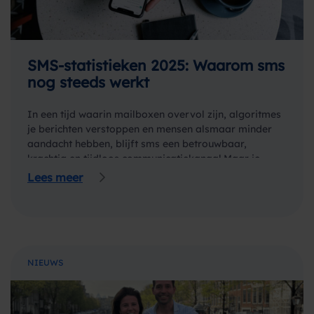
SMS-statistieken 2025: Waarom sms
nog steeds werkt
In een tijd waarin mailboxen overvol zijn, algoritmes
je berichten verstoppen en mensen alsmaar minder
aandacht hebben, blijft sms een betrouwbaar,
krachtig en tijdloos communicatiekanaal.Maar je
hoeft ons niet zomaar…
Lees meer
NIEUWS