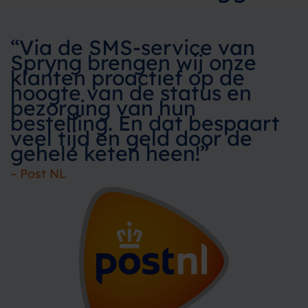
“Via de SMS-service van
Spryng brengen wij onze
klanten proactief op de
hoogte van de status en
bezorging van hun
bestelling. En dat bespaart
veel tijd en geld door de
gehele keten heen!”
–
Post NL