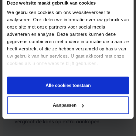
Deze website maakt gebruik van cookies
er zeker iemand thuis als u aanbelt.
We gebruiken cookies om ons websiteverkeer te
analyseren. Ook delen we informatie over uw gebruik van
onze site met onze partners voor social media,
adverteren en analyse. Deze partners kunnen deze
gegevens combineren met andere informatie die u aan ze
heeft verstrekt of die ze hebben verzameld op basis van
uw gebruik van hun services. U gaat akkoord met onze
cookies als u onze website blijft gebruiken.
Alle cookies toestaan
Meer omzet
Aanpassen
Informeer klanten over de mogelijkheid om
een bestelling af te halen in de winkel. Dat
vergroot de kans op extra aankopen.