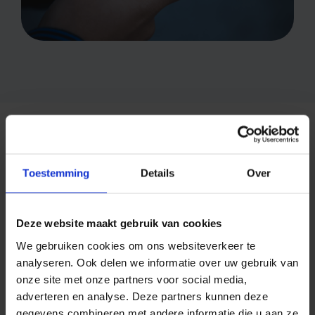
Bereik uw klanten via
SMS!
Toestemming
Details
Over
SMS is een volwassen kanaal dat door de jaren
heen voor de meest uiteenlopende toepassingen
Deze website maakt gebruik van cookies
wordt ingezet.
We gebruiken cookies om ons websiteverkeer te
analyseren. Ook delen we informatie over uw gebruik van
onze site met onze partners voor social media,
Vertrouwd door bedrijven als
adverteren en analyse. Deze partners kunnen deze
gegevens combineren met andere informatie die u aan ze