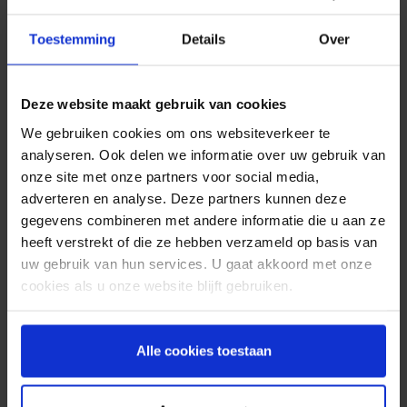
medewerkers te luisteren en oplossingen te
zoeken voor de issues waar zij dagelijks mee te
Toestemming
Details
Over
maken hebben in hun contact met klanten, zullen
zij gemotiveerder hun werk doen. Daarnaast kunt
u uw personeel op meer manieren ondersteunen
Deze website maakt gebruik van cookies
in hun werkzaamheden. Bijvoorbeeld met
We gebruiken cookies om ons websiteverkeer te
ondersteunende communicatietools die bepaalde
analyseren. Ook delen we informatie over uw gebruik van
taken uit handen nemen en onnodig werk
onze site met onze partners voor social media,
voorkomen, zodat zij zich kunnen richten op de
adverteren en analyse. Deze partners kunnen deze
dingen die echt belangrijk zijn: het persoonlijke
gegevens combineren met andere informatie die u aan ze
klantcontact en het gestroomlijnd laten verlopen
heeft verstrekt of die ze hebben verzameld op basis van
van de ‘klantreis’.
uw gebruik van hun services. U gaat akkoord met onze
Minder ‘no-shows’ in
cookies als u onze website blijft gebruiken.
de zorg
Alle cookies toestaan
Een geautomatiseerde SMS service is zo’n
ondersteunend communicatiemiddel, want met
een afspraakbevestiging of afspraakherinnering