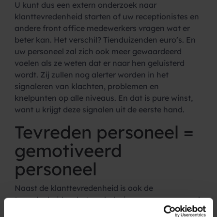
U kunt dus een extern onderzoek naar
klanttevredenheid starten of uw receptionistes en
andere front office medewerkers vragen wat er
beter kan. Het verschil? Tienduizenden euro’s. En
uw personeel zal zich ook meer gewaardeerd
voelen als ze weten dat er naar hen geluisterd
wordt. Zij zullen nog alerter worden in het
signaleren van klachten, problemen en
knelpunten op alle niveaus. En dat is pure winst,
want u krijgt deze signalen uit de eerste hand.
Tevreden personeel =
gemotiveerd
personeel
Naast de klanttevredenheid is ook de
tevredenheid en het werkplezier van uw personeel
intern een punt van aandacht. Door naar uw