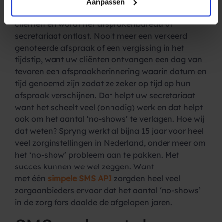
Aanpassen
per SMS bied je als zorgverlener extra service naar
cliënten én wordt het afsprakenbureau of
secretariaat ontlast. Nooit meer een verkeerd
genoteerde afspraak of een vergissing in het
tijdstip, want uw cliënten ontvangen een dag van
tevoren een afspraakherinnering waarin datum en
tijd genoemd zijn zodat ze zeker op tijd op hun
afspraak verschijnen. Dat helpt uw secretariaat
want het scheelt veel (onnodig) werk en dat helpt
ook om het aantal ‘no-shows’ te verlagen. Hoe wij
dat weten? Spryng werkt al bijna 15 jaar voor heel
veel zorginstellingen in Nederland, onder meer om
het ‘no-show’ probleem aan te pakken. Met
succes kunnen we wel zeggen. Want
met één
simpele SMS API
zorgden heel veel
zorgaanbieders ervoor dat het aantal ‘no-shows’
in de zorg fors daalde de afgelopen jaren.