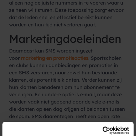
alleen nog de juiste nummers in te voeren waar u
ze heen wilt sturen. Deze toepassing zorgt ervoor
dat de leden snel en effectief bereikt kunnen
worden en hun tijd niet verloren gaat.
Marketingdoeleinden
Daarnaast kan SMS worden ingezet
voor
marketing en promotieacties
. Sportscholen
en clubs kunnen aanbiedingen en promoties in
een SMS versturen, naar zowel hun bestaande
klanten, als potentiële klanten. Verder kunnen zij
hun klanten benaderen om hun abonnement te
verlengen. Een andere optie is e-mail, maar deze
worden vaak niet geopend door de vele e-mails
die klanten op een dag krijgen of belanden tussen
de spam. SMS daarentegen heeft een open rate
van 98% en 90% van de SMS-berichten wordt zelfs
binnen 3 minuten al gelezen.