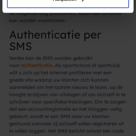
training een herinnering te sturen dat de training
de volgende dag plaatsvindt, waarmee no-show
kan worden voorkomen.
Authenticatie per
SMS
Verder kan de SMS worden gebruikt
voor
authenticatie
. Als sportschool of sportclub
wilt u zich op het internet profileren met een
goede site waarop uw klanten zich kunnen
aanmelden om het laatste nieuws te lezen, op de
hoogte te blijven van uitslagen of om zichzelf in te
schrijven voor specifieke trainingen. Om te zorgen
dat een accountregistratie en het inloggen veilig
gebeurt, wordt er een SMS naar uw klanten
gestuurd wanneer zij zichzelf willen registreren of
in willen loggen. Het SMS bericht omvat een code