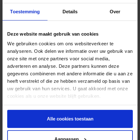
Inschrijven voor
Toestemming
Details
Over
trainingen per SMS
De mogelijkheden met SMS zijn oneindig. Zo
Deze website maakt gebruik van cookies
wordt deze tegenwoordig ook gebruikt door
We gebruiken cookies om ons websiteverkeer te
sportscholen klanten te notificeren over te volgen
analyseren. Ook delen we informatie over uw gebruik van
trainingen. De sportschool zendt een SMS uit naar
onze site met onze partners voor social media,
haar klanten met daarin bijvoorbeeld; “SMS JA om
adverteren en analyse. Deze partners kunnen deze
je in te schrijven voor de boks training aanstaande
gegevens combineren met andere informatie die u aan ze
woensdag”. De Sportschool krijgt vervolgens een
heeft verstrekt of die ze hebben verzameld op basis van
SMS binnen van de klanten die zich willen
uw gebruik van hun services. U gaat akkoord met onze
aanmelden middels een
Virtual Mobile Number
en
cookies als u onze website blijft gebruiken.
om te bevestigen dat iemand is ingeschreven kan
een afspraakbevestiging per SMS worden ingezet.
Deze toepassing zorgt ervoor dat mensen zichzelf
Alle cookies toestaan
gemakkelijk kunnen inschrijven, waardoor de
drempel om te gaan sporten lager wordt. Een
andere mogelijkheid is om de dag voor een
Aanpassen