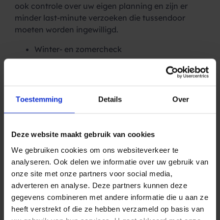
ook controle over uw eigen planning en zijn er
minder last-minute verzoeken die tussendoor
moeten worden ingewilligd.
Winter- en zomercheck
Veel mensen rijden tegenwoordig in de winter naar
hun favoriete skibestemming, dat vraagt extra
onderhoud voor de auto. Met een SMS wijst u
Toestemming
Details
Over
wintersportliefhebbers op het belang van een
goed voorbereide reis (en auto). En laten uw
klanten bijtijds een wintercheck doen bij uw
Deze website maakt gebruik van cookies
garage.
We gebruiken cookies om ons websiteverkeer te
Auto klaar? Afhalen maar!
analyseren. Ook delen we informatie over uw gebruik van
onze site met onze partners voor social media,
Simpel en doeltreffend: een SMS sturen om aan te
adverteren en analyse. Deze partners kunnen deze
geven dat de auto klaar is en opgehaald kan
gegevens combineren met andere informatie die u aan ze
worden bij de garage of dealer. Veel sneller dan
heeft verstrekt of die ze hebben verzameld op basis van
bellen en u weet ook zeker dat u uw klant niet