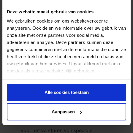
omtrent openbaar vervoer of de
mogelijkheid tot het reserveren van een taxi.
Deze website maakt gebruik van cookies
Een SMS op de dag voor aankomst met
We gebruiken cookies om ons websiteverkeer te
hierin een overzicht van de boeking.
analyseren. Ook delen we informatie over uw gebruik van
Informatie betreffende het Wi-Fi
onze site met onze partners voor social media,
wachtwoord en overige kamerdetails.
adverteren en analyse. Deze partners kunnen deze
gegevens combineren met andere informatie die u aan ze
Bevestiging
en/of
herinnering
van gemaakte
heeft verstrekt of die ze hebben verzameld op basis van
tafelreserveringen.
uw gebruik van hun services. U gaat akkoord met onze
Een SMS op de dag voor vertrek: “Hopelijk
cookies als u onze website blijft gebruiken.
heeft u van uw verblijf genoten. Uitchecken
kan tot 10:00 uur. Wilt u uw verblijf verlengen,
dan kan dat middels een reply op deze
SMS
.”
Alle cookies toestaan
Zelfs wanneer de klant het hotel al heeft
verlaten, is het mogelijk SMS in te zetten om
Aanpassen
een korte vragenlijst voor te leggen.
SMS
is ook een ideaal communicatiemiddel
voor het versturen van speciale