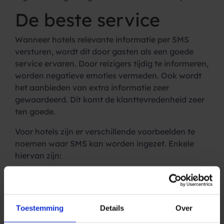
De beste service
Wanneer hotels relevante informatie per SMS
versturen, wordt dit door gasten als een goede
service ervaren. Door reizigers tijdig te informeren,
worden negatieve emoties vermeden. Ook wordt
het aanbieden van extra informatie zeer
gewaardeerd. Dit komt de klanttevredenheid zeer
ten goede.
Voor hotels zijn er verschillende voorbeelden te
noemen waar SMS kan worden ingezet. Enkele
hiervan zijn:
Bevestiging van de boeking, inclusief details
omtrent wijzigingen of annuleringen.
SMS met informatie hoe het hotel bereikt kan
Toestemming
Details
Over
worden. Hierbij valt te denken aan informatie