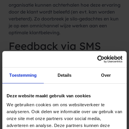
organisatie kunnen achterhalen hoe deze ervaring
door de klant wordt beleefd (en evt. kan worden
verbeterd). Zo doorbreek je silo-gedachtes en kun
je op een omnichannel wijze werken aan een
optimale klantbeleving.
Feedback via SMS
Dankzij
de samenwerking tussen Insocial en
Spryng
is het mogelijk om surveys te versturen via
een SMS. En dat heeft vele voordelen:
Toestemming
Details
Over
Snel: SMS is een snel kanaal waarbij je ‘in het
moment’ kunt meten.
Deze website maakt gebruik van cookies
Simpel: iedereen weet hoe het werkt.
We gebruiken cookies om ons websiteverkeer te
Laagdrempelig: consumenten zijn gewend
analyseren. Ook delen we informatie over uw gebruik van
om SMS’jes te ontvangen van organisaties
onze site met onze partners voor social media,
(denk bijv. aan een
verificatiecode
bij het
adverteren en analyse. Deze partners kunnen deze
inloggen of een afspraakherinnering).