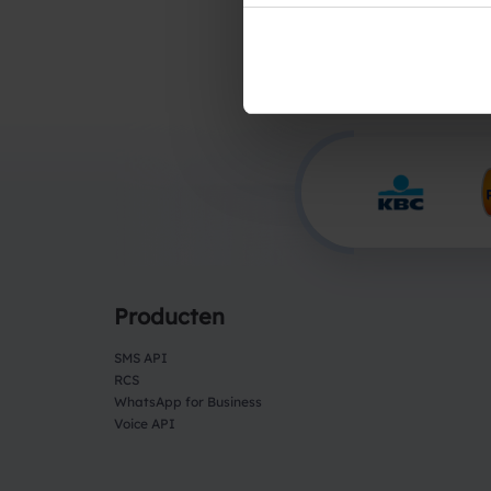
Producten
SMS API
RCS
WhatsApp for Business
Voice API