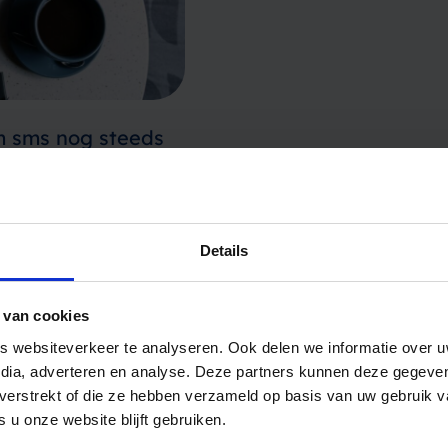
m sms nog steeds
n, algoritmes je
ar minder aandacht
Details
htig en tijdloos
niet zomaar te geloven
ning rates…
 van cookies
 websiteverkeer te analyseren. Ook delen we informatie over u
edia, adverteren en analyse. Deze partners kunnen deze gegev
t verstrekt of die ze hebben verzameld op basis van uw gebruik 
 u onze website blijft gebruiken.