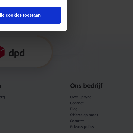
lle cookies toestaan
n
Ons bedrijf
org
Over Spryng
Contact
Blog
Offerte op maat
Security
Privacy policy