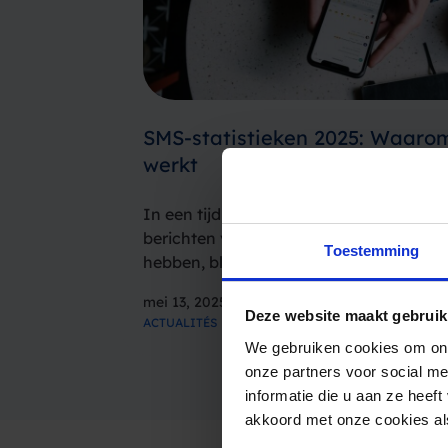
SMS-statistieken 2025: Waaro
werkt
In een tijd waarin mailboxen overvol zij
berichten verstoppen en mensen alsma
Toestemming
hebben, blijft sms een betrouwbaar, krac
communicatiekanaal.Maar je hoeft ons 
mei 13, 2025
— de cijfers spreken voor zich. Van ope
Deze website maakt gebruik
ACTUALITÉS
We gebruiken cookies om ons
onze partners voor social m
informatie die u aan ze heef
akkoord met onze cookies als