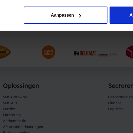
Aanpassen
A
Vertrouwd door bedrijven als
Oplossingen
Sectore
SMS Gateway
Gezondheidsz
SMS API
Finance
Service
Logistiek
Marketing
Authenticatie
Afspraakherinneringen
Bulk verzending