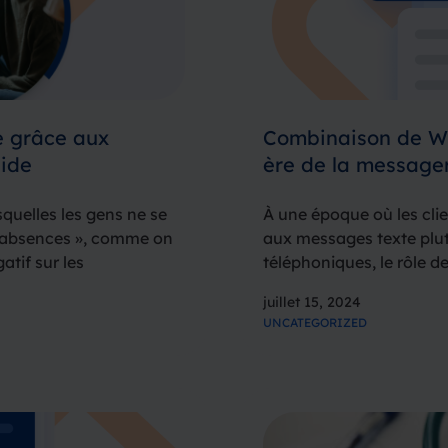
e grâce aux
Combinaison de Wh
uide
ère de la messager
quelles les gens ne se
À une époque où les cli
« absences », comme on
aux messages texte plut
atif sur les
téléphoniques, le rôle d
 que la santé, la
indéniable. Au cours des
juillet 15, 2024
plateforme numéro 1…
UNCATEGORIZED