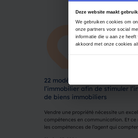
Deze website maakt gebruik
We gebruiken cookies om ons
onze partners voor social m
informatie die u aan ze heef
akkoord met onze cookies als
22 modèles de SMS et de Wha
l’immobilier afin de stimuler l’i
de biens immobiliers
Vendre une propriété nécessite un excell
compétences en communication. Et ce 
les compétences de l’agent qui compten
de communication est également impor