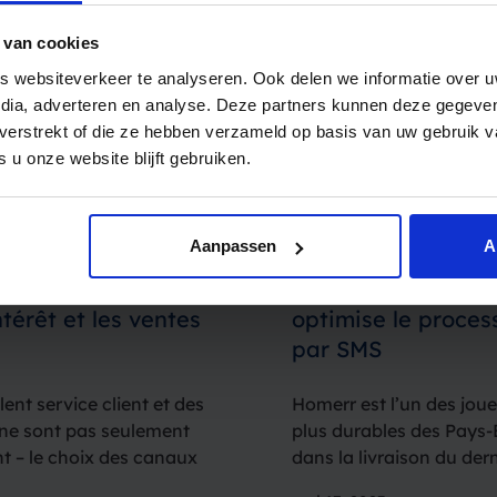
 van cookies
 websiteverkeer te analyseren. Ook delen we informatie over u
edia, adverteren en analyse. Deze partners kunnen deze gegev
t verstrekt of die ze hebben verzameld op basis van uw gebruik 
 u onze website blijft gebruiken.
Aanpassen
A
tsApp pour
L’entreprise de liv
ntérêt et les ventes
optimise le proce
par SMS
ent service client et des
Homerr est l’un des joue
ne sont pas seulement
plus durables des Pays-
t – le choix des canaux
dans la livraison du dern
tant. Les canaux
livraison de colis plus 