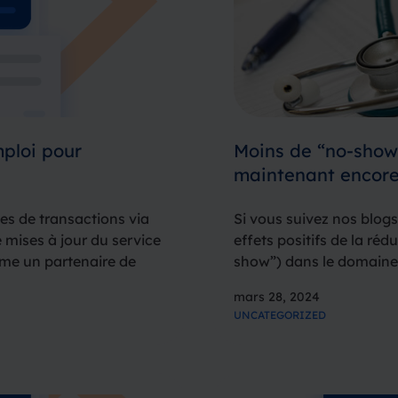
ploi pour
Moins de “no-shows
maintenant encore
tes de transactions via
Si vous suivez nos blog
 mises à jour du service
effets positifs de la r
me un partenaire de
show”) dans le domaine 
x d’assurance et autres
patients, mais aussi pou
mars 28, 2024
personnel de santé,…
UNCATEGORIZED