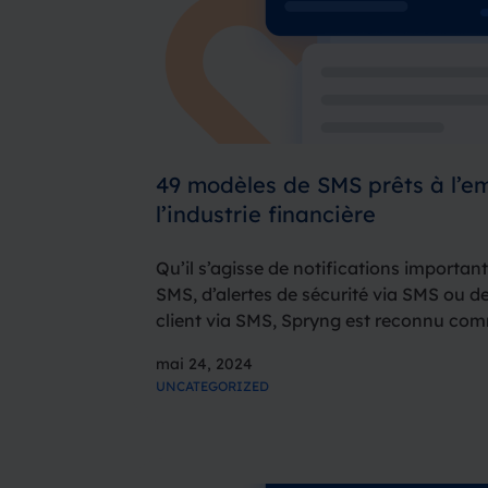
49 modèles de SMS prêts à l’em
l’industrie financière
Qu’il s’agisse de notifications importan
SMS, d’alertes de sécurité via SMS ou de
client via SMS, Spryng est reconnu com
confiance pour les banques, les bureau
mai 24, 2024
institutions financières lorsqu’il…
UNCATEGORIZED