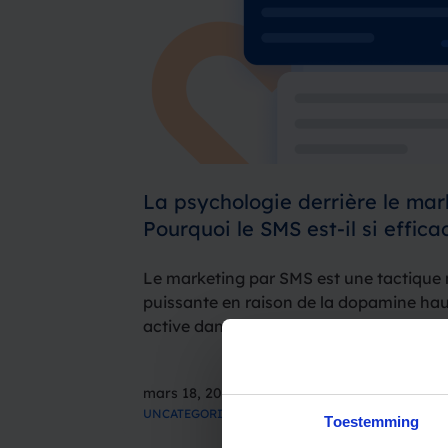
La psychologie derrière le mar
Pourquoi le SMS est-il si effica
Le marketing par SMS est une tactique 
puissante en raison de la dopamine hau
active dans nos cerveaux, entraînant u
incroyable de 98%. Les gens reçoivent 
chaque jour sur des plateformes telles 
mars 18, 2024
UNCATEGORIZED
Toestemming