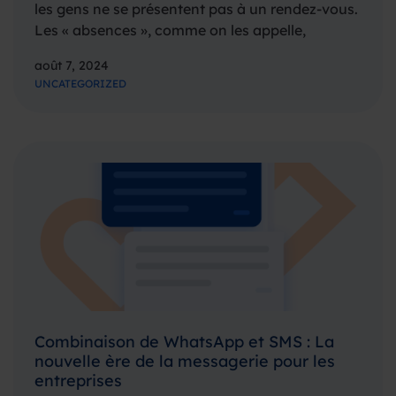
les gens ne se présentent pas à un rendez-vous.
Les « absences », comme on les appelle,
peuvent avoir un impact négatif sur les
août 7, 2024
organisations de différents secteurs tels que la
UNCATEGORIZED
santé, la beauté…
Combinaison de WhatsApp et SMS : La
nouvelle ère de la messagerie pour les
entreprises