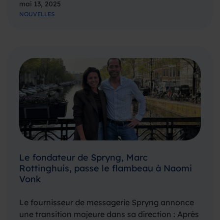
mai 13, 2025
communication fiable, direct et toujours aussi
NOUVELLES
efficace.Et ce ne sont…
Le fondateur de Spryng, Marc
Rottinghuis, passe le flambeau à Naomi
Vonk
Le fournisseur de messagerie Spryng annonce
une transition majeure dans sa direction : Après