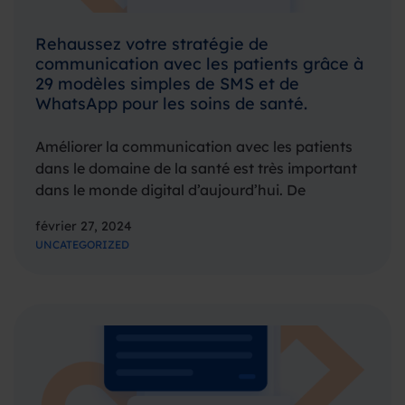
Rehaussez votre stratégie de
communication avec les patients grâce à
29 modèles simples de SMS et de
WhatsApp pour les soins de santé.
Améliorer la communication avec les patients
dans le domaine de la santé est très important
dans le monde digital d’aujourd’hui. De
nombreux patients préfèrent régler leurs
février 27, 2024
problèmes médicaux en ligne. Il est donc
UNCATEGORIZED
essentiel d’améliorer vos stratégies de
communication par le moyen des SMS,…