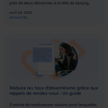
près de deux décennies à la tête de Spryng,
Marc Rottinghuis, fondateur et ancien Directeur
avril 24, 2025
Général, se retire et transmet la direction à
ACTUALITÉS
Naomi Vonk, jusqu’alors Directrice…
Réduire les taux d’absentéisme grâce aux
rappels de rendez-vous : Un guide
Il existe de nombreuses raisons pour lesquelles