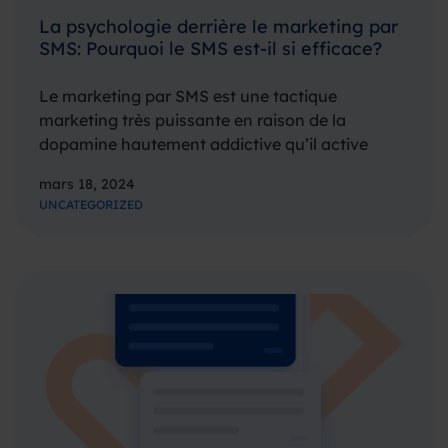
La psychologie derrière le marketing par
SMS: Pourquoi le SMS est-il si efficace?
Le marketing par SMS est une tactique
marketing très puissante en raison de la
dopamine hautement addictive qu’il active
dans nos cerveaux, entraînant un taux
mars 18, 2024
d’ouverture incroyable de 98%. Les gens
UNCATEGORIZED
reçoivent tellement de messages chaque jour
sur des plateformes telles que…