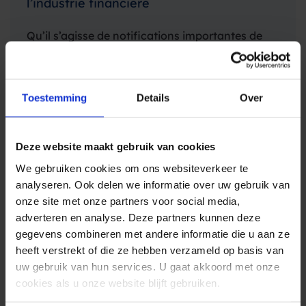
l’industrie financière
Qu’il s’agisse de notifications importantes de
transactions via SMS, d’alertes de sécurité via
SMS ou de mises à jour du service client via
SMS, Spryng est reconnu comme un partenaire
mai 24, 2024
Toestemming
Details
Over
de confiance pour les banques, les bureaux
UNCATEGORIZED
d’assurance et autres institutions financières
lorsqu’il…
Deze website maakt gebruik van cookies
We gebruiken cookies om ons websiteverkeer te
analyseren. Ook delen we informatie over uw gebruik van
onze site met onze partners voor social media,
adverteren en analyse. Deze partners kunnen deze
gegevens combineren met andere informatie die u aan ze
heeft verstrekt of die ze hebben verzameld op basis van
uw gebruik van hun services. U gaat akkoord met onze
cookies als u onze website blijft gebruiken.