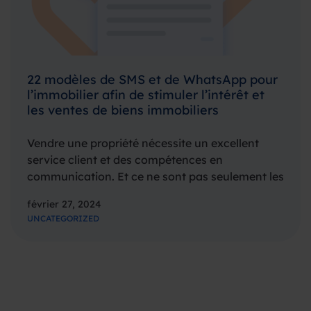
22 modèles de SMS et de WhatsApp pour
l’immobilier afin de stimuler l’intérêt et
les ventes de biens immobiliers
Vendre une propriété nécessite un excellent
service client et des compétences en
communication. Et ce ne sont pas seulement les
compétences de l’agent qui comptent – le choix
février 27, 2024
des canaux de communication est également
UNCATEGORIZED
important. Les canaux traditionnels tels que
les…