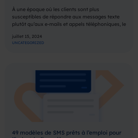
À une époque où les clients sont plus
susceptibles de répondre aux messages texte
plutôt qu’aux e-mails et appels téléphoniques, le
rôle de la messagerie pour les entreprises est
juillet 15, 2024
indéniable. Au cours des dernières décennies,
UNCATEGORIZED
le SMS a été la plateforme numéro 1…
49 modèles de SMS prêts à l’emploi pour