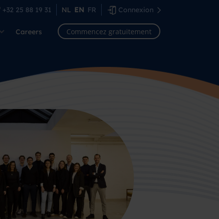
+32 25 88 19 31
NL
EN
FR
Connexion
Commencez gratuitement
Careers