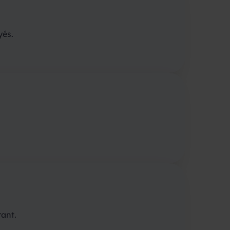
yés.
ant.