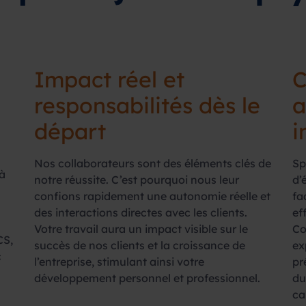
Impact réel et
C
responsabilités dès le
a
départ
i
Nos collaborateurs sont des éléments clés de
Sp
à
notre réussite. C’est pourquoi nous leur
d’
confions rapidement une autonomie réelle et
fa
des interactions directes avec les clients.
ef
Votre travail aura un impact visible sur le
Co
CS,
succès de nos clients et la croissance de
ex
c
l’entreprise, stimulant ainsi votre
pr
développement personnel et professionnel.
du
ca