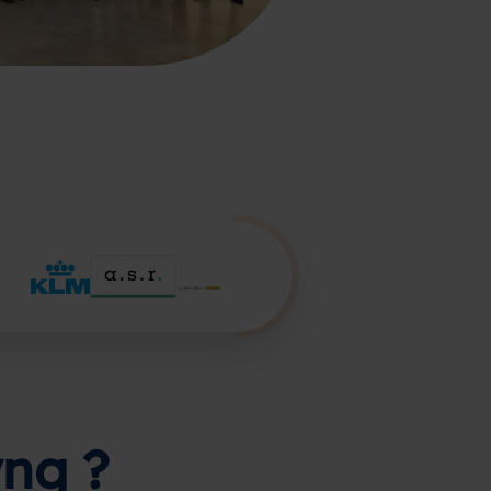
yng ?